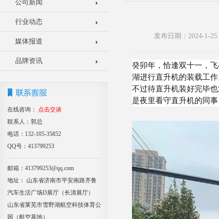
公司新闻
行业动态
发布日期：2024-1-
媒体报道
品牌资讯
癸卯年，恰逢双十一，飞
湖进行直升机的装载工作
不过待直升机装好完毕也
是夜里看守直升机的同事
在线咨询：
点击交谈
联系人：郭总
电话：132-105-35852
QQ号：413799253
邮箱：413799253@qq.com
地址： 山东省济南市平安南路齐鲁
汽车生活广场D展厅（长清展厅）
山东省莱芜市雪野湖航空科技体育公
园（航空基地）