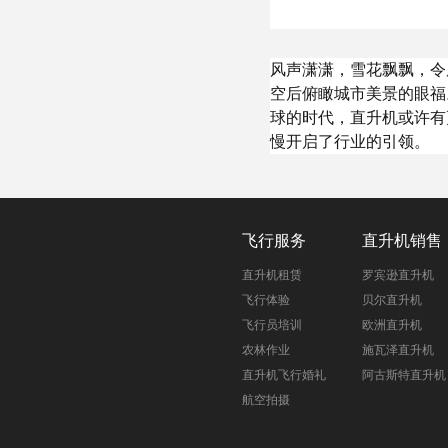
风声潇潇，雪花飘飘，令
空后俯瞰城市美景的眼福
球的时代，直升机或许有
慢开启了行业的引领。
飞行服务
直升机销售
直升机租赁
罗宾逊直升机
飞行体验
贝尔直升机
飞行员培训
欧洲直升机
农林作业
施瓦泽直升机
直升机飞行婚礼
阿古斯特直升机
航空拍摄