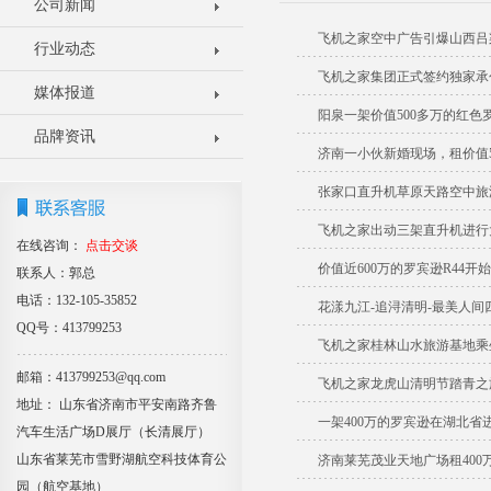
公司新闻
飞机之家空中广告引爆山西吕
行业动态
飞机之家集团正式签约独家承
媒体报道
阳泉一架价值500多万的红
品牌资讯
济南一小伙新婚现场，租价值5
张家口直升机草原天路空中旅
飞机之家出动三架直升机进行
在线咨询：
点击交谈
价值近600万的罗宾逊R44开
联系人：郭总
电话：132-105-35852
花漾九江-追浔清明-最美人间
QQ号：413799253
飞机之家桂林山水旅游基地乘
邮箱：413799253@qq.com
飞机之家龙虎山清明节踏青之
地址： 山东省济南市平安南路齐鲁
一架400万的罗宾逊在湖北省
汽车生活广场D展厅（长清展厅）
山东省莱芜市雪野湖航空科技体育公
济南莱芜茂业天地广场租400
园（航空基地）