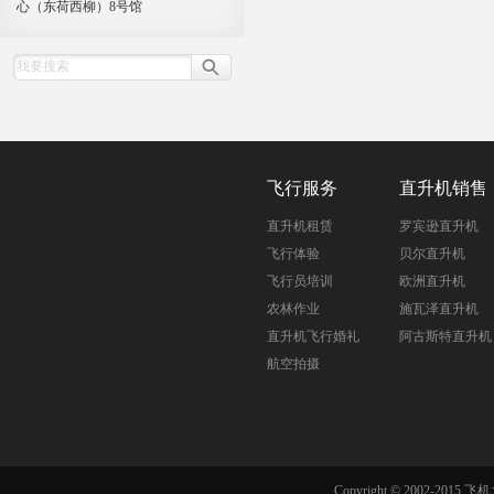
心（东荷西柳）8号馆
飞行服务
直升机销售
直升机租赁
罗宾逊直升机
飞行体验
贝尔直升机
飞行员培训
欧洲直升机
农林作业
施瓦泽直升机
直升机飞行婚礼
阿古斯特直升机
航空拍摄
Copyright © 2002-201