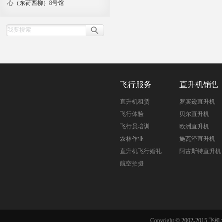
心（东荷西柳）8号馆
飞行服务
直升机销售
直升机租赁
罗宾逊直升机
飞行体验
贝尔直升机
飞行员培训
欧洲直升机
农林作业
施瓦泽直升机
直升机飞行婚礼
阿古斯特直升机
航空拍摄
Copyright © 2002-201